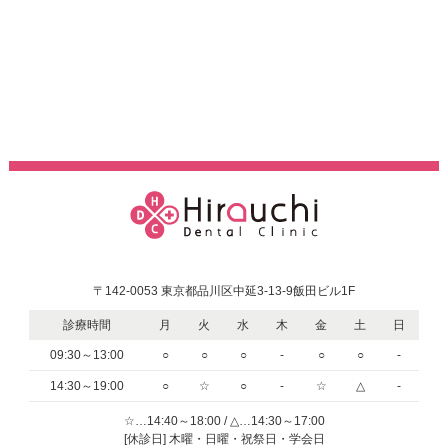
〒142-0053 東京都品川区中延3-13-9飯田ビル1F
診療時間
月
火
水
木
金
土
日
09:30～13:00
○
○
○
-
○
○
-
14:30～19:00
○
☆
○
-
☆
△
-
☆…14:40～18:00 / △…14:30～17:00
[休診日] 木曜・日曜・祝祭日・学会日