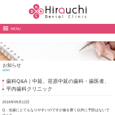
MENU
ホーム
院長・スタッフ紹介
診療案内
お知らせ
料金表
NEWS
アクセス・診療時間
歯科Q&A｜中延、荏原中延の歯科・歯医者、
平内歯科クリニック
2016年09月12日
Q．虫歯にとてもなりやすいのですが歯を磨く以外に予防はないで