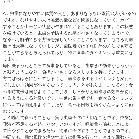
すか?
A．虫歯になりやすい体質の人と、あまりならない体質の人がいるの
ですが、なりやすい人は唾液の量などが問題になっていて、カバー
することが出来ない状態が生まれていることもあります。この状態
を続けていると、虫歯を予防する効果が小さくなってしまうので、
なるべく解消できる方法を探していくことになります。もちろん歯
磨きは大事になっていますが、歯医者ではそれ以外の方法でも守る
ことができると考えられており、特に食事のタイミングは重要にな
ります。
毎回決まったところで食事をしていると、歯磨きの効果がしっかり
と残るようになり、負担が小さくなるメリットを持っています。一
方でばらばらになってしまうと、歯磨きをするタイミングも変わっ
てしまい、効果が小さくなってしまうことがあります。なるべく食
べる時間帯は同じようにしておき、しっかりと歯磨きの効果が得ら
れるようにすると良いです。中延の歯医者でも、食べるタイミング
については揃えるようにしたり、食べる回数を増やさないように勧
めています。
よく噛んで食べることも、実は虫歯予防に大切なことです。虫歯は
唾液が不足すると起こりやすいのですが、唾液量を噛むことによっ
て増やすことができるため、簡単に予防することができるのです。
中延でも、噛む回数を増やすように指導を行って、今まで回数が少