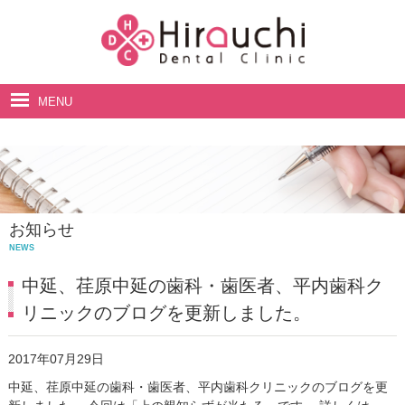
MENU
ホーム
院長・スタッフ紹介
診療案内
お知らせ
料金表
NEWS
アクセス・診療時間
中延、荏原中延の歯科・歯医者、平内歯科ク
リニックのブログを更新しました。
2017年07月29日
中延、荏原中延の歯科・歯医者、平内歯科クリニックのブログを更