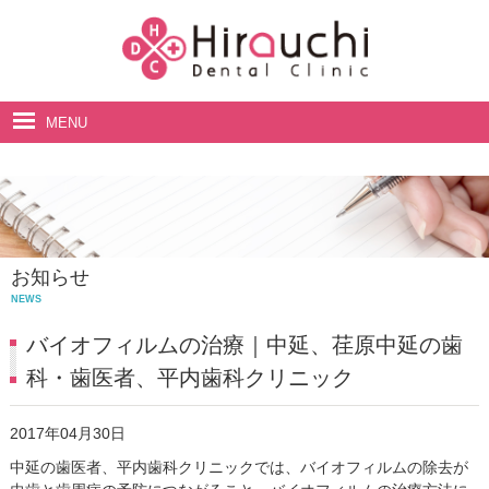
MENU
ホーム
院長・スタッフ紹介
診療案内
お知らせ
料金表
NEWS
アクセス・診療時間
バイオフィルムの治療｜中延、荏原中延の歯
科・歯医者、平内歯科クリニック
2017年04月30日
中延の歯医者、平内歯科クリニックでは、バイオフィルムの除去が