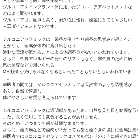
茎との親和性も高い歯科用材料です。
ジルコニアをインプラント体に用いたジコルニアアバットメントな
どはよく聞かれます。
ジルコニアは、融点も高く、耐久性に優れ、歯茎にとてもやさしい
人工ダイアモンドなのです。
ジルコニアセラミックは、歯茎が痩せたり歯茎の黒ずみが起こるこ
とがなく、金属が体内に溶け出したり、
過剰な電流が流れることによる体調不良がないといわれています。
さらに、金属アレルギーの発生のリスクもなく、非金属のために病
気の検査などで用いられる
MRI検査が受けられなくなるといったこともないともいわれていま
す。
歯医者の間では、ジルコニアセラミックは天然歯のような透明感が
あり、自然で綺麗な
体にやさしい材質と考えられています。
ジルコニアセラミックは透明感があるため、自然な見た目と綺麗な形が
また、長く使用しても変色することがありません。

そのため、いつまでも歯が綺麗なままです。

さらに、歯周病などで歯肉が下がっても歯と歯ぐきの境目に金属は見え
歯医者ではジコルニアセラミックはメタルボンドのように歯ぐきの黒ず