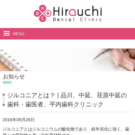
MENU
ホーム
院長・スタッフ紹介
診療案内
お知らせ
料金表
NEWS
アクセス・診療時間
ジルコニアとは？ | 品川、中延、荏原中延の
歯科・歯医者、平内歯科クリニック
2016年09月26日
ジルコニアとはジルコニウムの酸化物であり、経年劣化に強く、歯