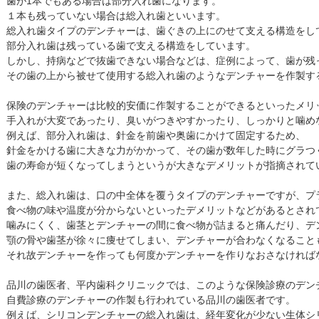
歯が1本でもある場合は部分入れ歯になります。

１本も残っていない場合は総入れ歯といいます。

総入れ歯タイプのデンチャーは、歯ぐきの上にのせて支える構造をして
部分入れ歯は残っている歯で支える構造をしています。

しかし、持病などで抜歯できない場合などは、症例によって、歯が残っ
その歯の上から被せて使用する総入れ歯のようなデンチャーを作製する
保険のデンチャーは比較的安価に作製することができるといったメリッ
手入れが大変であったり、臭いがつきやすかったり、しっかりと噛め
例えば、部分入れ歯は、針金を前歯や奥歯にかけて固定するため、

針金をかける歯に大きな力がかかって、その歯が数年した時にグラつく
歯の寿命が短くなってしまうというが大きなデメリットが指摘されてい
また、総入れ歯は、口の中全体を覆うタイプのデンチャーですが、プラ
食べ物の味や温度が分からないといったデメリットなどがあるとされて
噛みにくく、歯茎とデンチャーの間に食べ物が詰まると痛んだり、デン
顎の骨や歯茎が徐々に痩せてしまい、デンチャーが合わなくなることも
それ故デンチャーを作っても何度かデンチャーを作りなおさなければな
品川の歯医者、平内歯科クリニックでは、このような保険診療のデンチ
自費診療のデンチャーの作製も行われている品川の歯医者です。

例えば、シリコンデンチャーの総入れ歯は、経年変化が少ない生体シリ