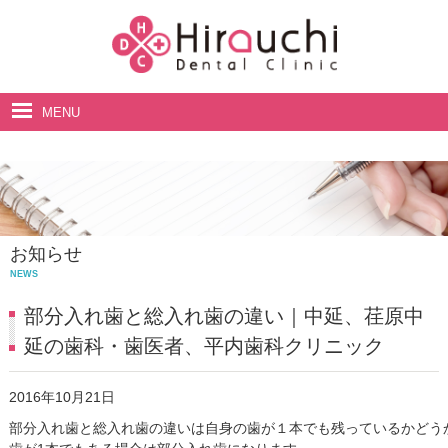
MENU
ホーム
院長・スタッフ紹介
診療案内
お知らせ
料金表
NEWS
アクセス・診療時間
部分入れ歯と総入れ歯の違い｜中延、荏原中
延の歯科・歯医者、平内歯科クリニック
2016年10月21日
部分入れ歯と総入れ歯の違いは自身の歯が１本でも残っているかどうか