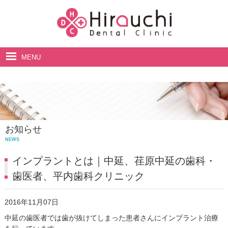
MENU
ホーム
院長・スタッフ紹介
診療案内
お知らせ
料金表
NEWS
アクセス・診療時間
インプラントとは｜中延、荏原中延の歯科・
歯医者、平内歯科クリニック
2016年11月07日
中延の歯医者では歯が抜けてしまった患者さんにインプラント治療