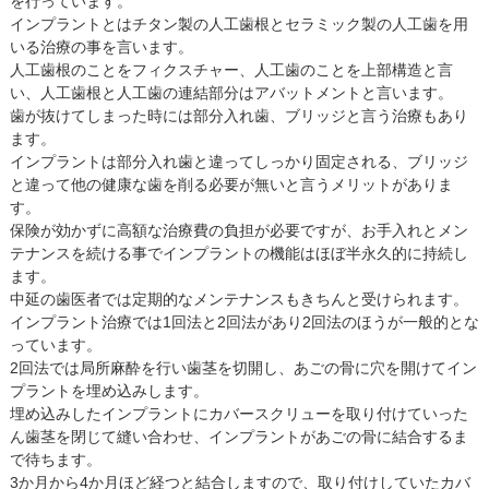
を行っています。
インプラントとはチタン製の人工歯根とセラミック製の人工歯を用
いる治療の事を言います。
人工歯根のことをフィクスチャー、人工歯のことを上部構造と言
い、人工歯根と人工歯の連結部分はアバットメントと言います。
歯が抜けてしまった時には部分入れ歯、ブリッジと言う治療もあり
ます。
インプラントは部分入れ歯と違ってしっかり固定される、ブリッジ
と違って他の健康な歯を削る必要が無いと言うメリットがありま
す。
保険が効かずに高額な治療費の負担が必要ですが、お手入れとメン
テナンスを続ける事でインプラントの機能はほぼ半永久的に持続し
ます。
中延の歯医者では定期的なメンテナンスもきちんと受けられます。
インプラント治療では1回法と2回法があり2回法のほうが一般的とな
っています。
2回法では局所麻酔を行い歯茎を切開し、あごの骨に穴を開けてイン
プラントを埋め込みします。
埋め込みしたインプラントにカバースクリューを取り付けていった
ん歯茎を閉じて縫い合わせ、インプラントがあごの骨に結合するま
で待ちます。
3か月から4か月ほど経つと結合しますので、取り付けしていたカバ