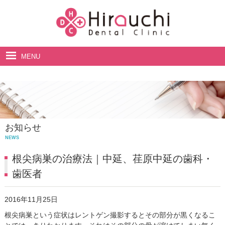
MENU
ホーム
院長・スタッフ紹介
診療案内
お知らせ
料金表
NEWS
アクセス・診療時間
根尖病巣の治療法｜中延、荏原中延の歯科・
歯医者
2016年11月25日
根尖病巣という症状はレントゲン撮影するとその部分が黒くなるこ