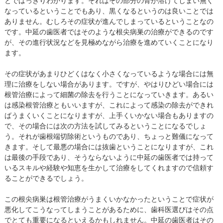
とではっきりわかります。それはその部分の骨が溶けてしまい無く
なっているということでもあり、黒くなるというのは良いことでは
ありません。むしろその症状が進んでしまっているということなの
です。中延の歯医者ではそのような根尖病巣の治療ができるのです
が、その進行状況などを見極めながら治療を進めていくことになり
ます。
その症状があまりひどくはなく小さくなっているような場合には無
理に治療をしない場合があります。ですが、やはりひどい場合には
根管治療によって細菌の除去を行うことになっていきます。あるい
は感染根管治療ともいいますが、これによって感染の除去ができれ
ばうまくいくことになりますが、上手くいかない場合もありますの
で、その場合には次の方法を試してみるということになるでしょ
う。それが歯根端切除術というものであり、ちょっと難儀になって
きます。そして最悪の場合には抜歯ということになりますが、これ
は最後の手段であり、そうならないように中延の歯医者では持って
いるスキルや経験や知恵を生かして治療をしてくれますので信頼す
ることができるでしょう。
この根尖病巣は根管治療がうまくいかなかったということで症状が
悪化してこうなってしまうことがあるために、歯科医選びはその点
でとても重要になるといえるかもしれません。中延の歯医者はその