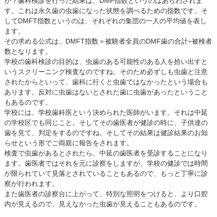
か？歯科検診を行った結果は、DMF指数というのはあらわされま
す。これは永久歯の虫歯になった状態を調べるための指数です。そ
してDMFT指数というのは、それぞれの集団の一人の平均値を表し
ます。
その求める公式は、DMFT指数＝被験者全員のDMF歯の合計÷被検者
数となります。
学校の歯科検診の目的は、虫歯のある可能性のある人を拾い出すと
いうスクリーニング検査なのですね。そのため必ずしも虫歯と注意
されたからといって、歯科に行くと虫歯ではなかったという場合も
あります。反対に虫歯はないとされた歯に虫歯があったということ
もあるのです。
学校には、学校歯科医という決められた医師がいます。それは中延
の学校区でも同じこと。そしてその歯医者が健診の時に、子供達の
歯を見て、判定をするのですね。そしてその結果は健診結果のお知
らせという形でご両親に報告をされます。
検査で虫歯があるとされたら、中延の歯医者を受診することになり
ます。歯医者ではそれを元に診察をしますが、学校の健診では時間
が限られていて見落とされていることもあるので、もっと丁寧に診
察が行われます。
また歯医者の診察台に上がって、特別な照明をつけると、より口腔
内が見えるので、見えなかった虫歯が見えることもあるのです。