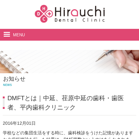
MENU
ホーム
院長・スタッフ紹介
診療案内
お知らせ
料金表
NEWS
アクセス・診療時間
DMFTとは｜中延、荏原中延の歯科・歯医
者、平内歯科クリニック
2016年12月01日
学校などの集団生活をする時に、歯科検診をうけた記憶があります