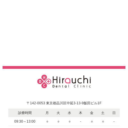
〒142-0053 東京都品川区中延3-13-9飯田ビル1F
診療時間
月
火
水
木
金
土
日
09:30～13:00
○
○
○
-
○
○
-