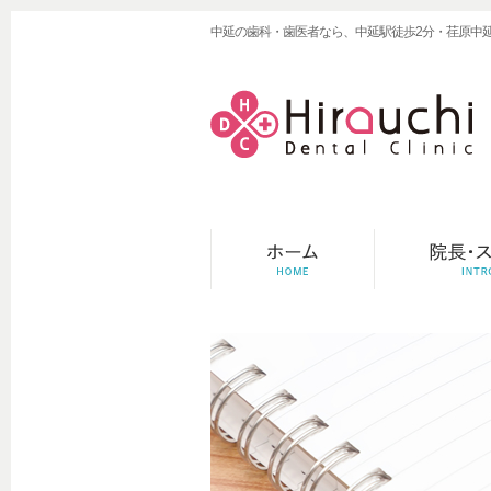
中延の歯科・歯医者なら、中延駅徒歩2分・荏原中