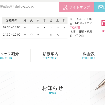
延駅5分の平内歯科クリニック。
サイトマップ
☆…14:40～18:00
診療時間
月
火
水
木
金
土
日
△…14:30～17:00
09:30～13:00
○
○
○
-
○
○
-
[休診日]
[
木曜・日曜・祝祭
14:30～19:00
○
☆
○
-
☆
△
-
日・学会日
お知らせ
NEWS