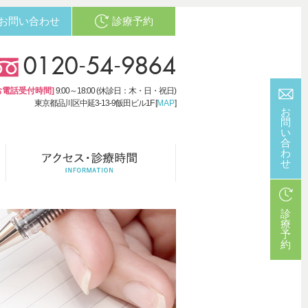
お問い合わせ
診療予約
0120-54-9864
お電話受付時間]
9:00～18:00 (休診日：木・日・祝日)
東京都品川区中延3-13-9飯田ビル1F [
MAP
]
お
問
い
合
わ
せ
診
療
予
約