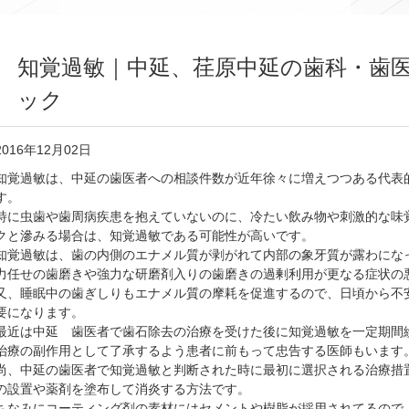
知覚過敏｜中延、荏原中延の歯科・歯
ック
2016年12月02日
知覚過敏は、中延の歯医者への相談件数が近年徐々に増えつつある代表
す。
特に虫歯や歯周病疾患を抱えていないのに、冷たい飲み物や刺激的な味
クと滲みる場合は、知覚過敏である可能性が高いです。
知覚過敏は、歯の内側のエナメル質が剥がれて内部の象牙質が露わにな
力任せの歯磨きや強力な研磨剤入りの歯磨きの過剰利用が更なる症状の
又、睡眠中の歯ぎしりもエナメル質の摩耗を促進するので、日頃から不
要になります。
最近は中延 歯医者で歯石除去の治療を受けた後に知覚過敏を一定期間
治療の副作用として了承するよう患者に前もって忠告する医師もいます
尚、中延の歯医者で知覚過敏と判断された時に最初に選択される治療措
の設置や薬剤を塗布して消炎する方法です。
ちなみにコーティング剤の素材にはセメントや樹脂が採用されてるので