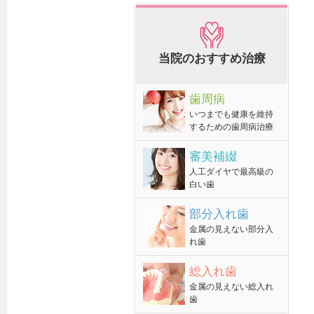
当院のおすすめ治療
歯周病
いつまでも健康を維持
するための歯周病治療
審美補綴
人工ダイヤで最高級の
白い歯
部分入れ歯
金属の見えない部分入
れ歯
総入れ歯
金属の見えない総入れ
歯