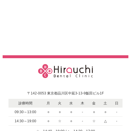
〒142-0053 東京都品川区中延3-13-9飯田ビル1F
診療時間
月
火
水
木
金
土
日
09:30～13:00
○
○
○
-
○
○
-
14:30～19:00
○
☆
○
-
☆
△
-