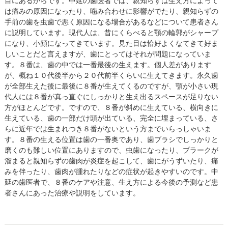
目にあるからです。中延の歯医者では、親知らずは生え方によって
は痛みの原因になったり、噛み合わせに影響がでたり、親知らずの
手前の歯を虫歯で悪く原因になる場合があるなどについて患者さん
に説明しています。現代人は、昔にくらべると顎の輪郭がシャープ
になり、小顔になってきています。見た目は恰好よくなてきて好ま
しいことだと言えますが、歯にとってはそれが問題になっていま
す。８番は、歯の中では一番最後の生えます。個人差があります
が、概ね１０代後半から２０代前半くらいに生えてきます。永久歯
が全部生えた後に最後に８番が生えてくるのですが、顎が小さい現
代人には８番が真っ直ぐにしっかりと生え出るスペースが足りない
方がほとんどです。ですので、８番が斜めに生えている、横向きに
生えている、歯の一部だけ頭が出ている、完全に埋まっている、さ
らに近年では生まれつき８番がないという方までいらっしゃいま
す。８番の生える位置は歯の一番奥であり、歯ブラシでしっかりと
磨くのも難しい位置にありますので、虫歯になったり、プラークが
溜まると親知らずの歯肉が炎症を起こして、歯にがうずいたり、痛
みを伴ったり、歯肉が腫れたりなどの症状が起きやすいのです。中
延の歯医者で、８番のケアや注意、生え方による今後の予測など患
者さんにあった治療や説明をしています。