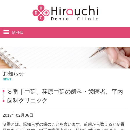
MENU
ホーム
院長・スタッフ紹介
診療案内
お知らせ
料金表
NEWS
アクセス・診療時間
８番｜中延、荏原中延の歯科・歯医者、平内
歯科クリニック
2017年02月06日
８番とは、親知らずの歯のことを言います。前歯から数えると８番