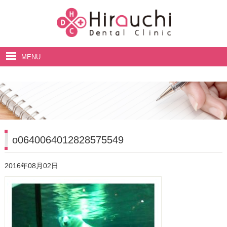
MENU
ホーム
院長・スタッフ紹介
診療案内
料金表
o0640064012828575549
アクセス・診療時間
2016年08月02日