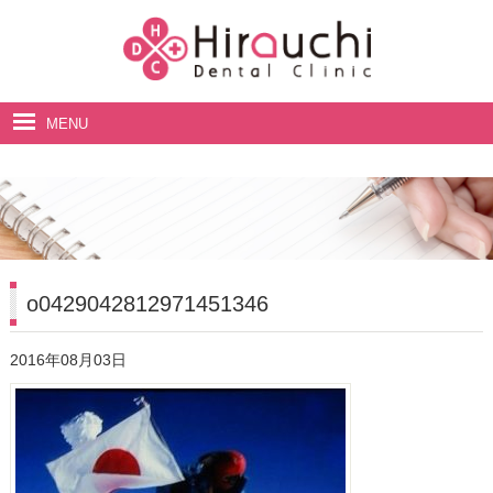
MENU
ホーム
院長・スタッフ紹介
診療案内
料金表
o0429042812971451346
アクセス・診療時間
2016年08月03日