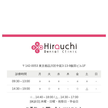
〒142-0053 東京都品川区中延3-13-9飯田ビル1F
診療時間
月
火
水
木
金
土
日
09:30～13:00
○
○
○
-
○
○
-
14:30～19:00
○
☆
○
-
☆
△
-
☆…14:40～18:00 / △…14:30～17:00
[休診日] 木曜・日曜・祝祭日・学会日