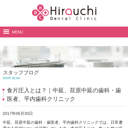
MENU
ホーム
院長・スタッフ紹介
診療案内
スタッフブログ
料金表
STAFF BLOG
アクセス・診療時間
食片圧入とは？｜中延、荏原中延の歯科・歯
医者、平内歯科クリニック
2017年06月30日
中延、荏原中延の歯科・歯医者、平内歯科クリニックでは、日常遭