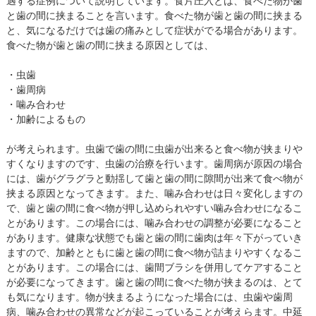
遇する症例について説明しています。食片圧入とは、食べた物が歯
と歯の間に挟まることを言います。食べた物が歯と歯の間に挟まる
と、気になるだけでは歯の痛みとして症状がでる場合があります。
食べた物が歯と歯の間に挟まる原因としては、
・虫歯
・歯周病
・噛み合わせ
・加齢によるもの
が考えられます。虫歯で歯の間に虫歯が出来ると食べ物が挟まりや
すくなりますのです、虫歯の治療を行います。歯周病が原因の場合
には、歯がグラグラと動揺して歯と歯の間に隙間が出来て食べ物が
挟まる原因となってきます。また、噛み合わせは日々変化しますの
で、歯と歯の間に食べ物が押し込められやすい噛み合わせになるこ
とがあります。この場合には、噛み合わせの調整が必要になること
があります。健康な状態でも歯と歯の間に歯肉は年々下がっていき
ますので、加齢とともに歯と歯の間に食べ物が詰まりやすくなるこ
とがあります。この場合には、歯間ブラシを併用してケアすること
が必要になってきます。歯と歯の間に食べた物が挟まるのは、とて
も気になります。物が挟まるようになった場合には、虫歯や歯周
病、噛み合わせの異常などが起こっていることが考えらます。中延