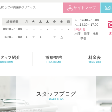
延駅5分の平内歯科クリニック。
サイトマップ
☆…14:40～18:00
診療時間
月
火
水
木
金
土
日
△…14:30～17:00
09:30～13:00
○
○
○
-
○
○
-
[休診日]
[
木曜・日曜・祝祭
14:30～19:00
○
☆
○
-
☆
△
-
日・学会日
スタッフブログ
STAFF BLOG