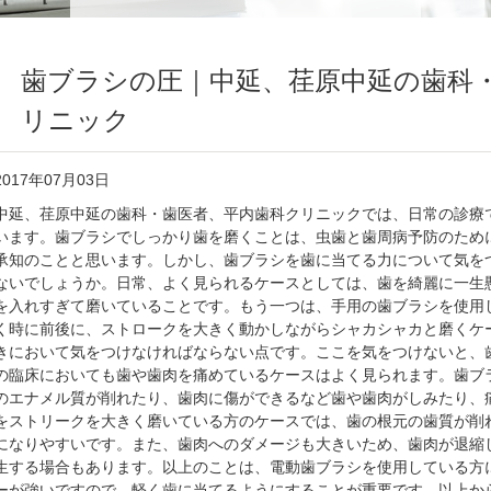
歯ブラシの圧｜中延、荏原中延の歯科
リニック
2017年07月03日
中延、荏原中延の歯科・歯医者、平内歯科クリニックでは、日常の診療
います。歯ブラシでしっかり歯を磨くことは、虫歯と歯周病予防のため
承知のことと思います。しかし、歯ブラシを歯に当てる力について気を
ないでしょうか。日常、よく見られるケースとしては、歯を綺麗に一生
を入れすぎて磨いていることです。もう一つは、手用の歯ブラシを使用
く時に前後に、ストロークを大きく動かしながらシャカシャカと磨くケ
きにおいて気をつけなければならない点です。ここを気をつけないと、
の臨床においても歯や歯肉を痛めているケースはよく見られます。歯ブ
のエナメル質が削れたり、歯肉に傷ができるなど歯や歯肉がしみたり、
をストリークを大きく磨いている方のケースでは、歯の根元の歯質が削
になりやすいです。また、歯肉へのダメージも大きいため、歯肉が退縮
生する場合もあります。以上のことは、電動歯ブラシを使用している方
ーが強いですので、軽く歯に当てるようにすることが重要です。以上か