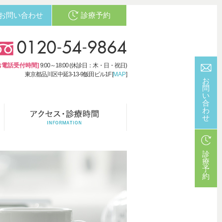
お問い合わせ
診療予約
0120-54-9864
お電話受付時間]
9:00～18:00 (休診日：木・日・祝日)
東京都品川区中延3-13-9飯田ビル1F [
MAP
]
お
問
い
合
わ
せ
診
療
予
約