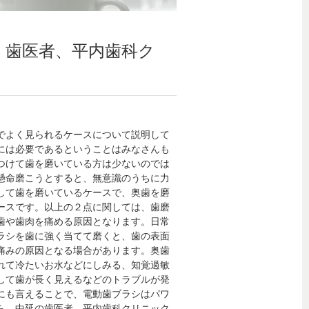
・歯医者、平内歯科ク
でよく見られるケースについて説明して
には必要であるということはみなさんも
つけて歯を磨いている方は少ないのでは
懸命磨こうとすると、無意識のうちに力
して歯を磨いているケースで、奥歯を磨
ースです。以上の２点に関しては、歯磨
歯や歯肉を痛める原因となります。日常
ラシを歯に強く当てて磨くと、歯の表面
痛みの原因となる場合があります。奥歯
れて冷たいお水などにしみる、知覚過敏
して歯が長く見えるなどのトラブルが発
にも言えることで、電動歯ブラシはパワ
ら、中延の歯医者、平内歯科クリニック