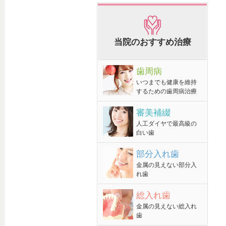
当院のおすすめ治療
歯周病
いつまでも健康を維持
するための歯周病治療
審美補綴
人工ダイヤで最高級の
白い歯
部分入れ歯
金属の見えない部分入
れ歯
総入れ歯
金属の見えない総入れ
歯