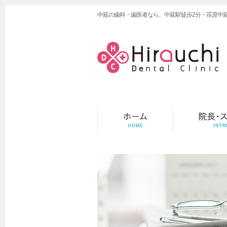
中延の歯科・歯医者なら、中延駅徒歩2分・荏原中