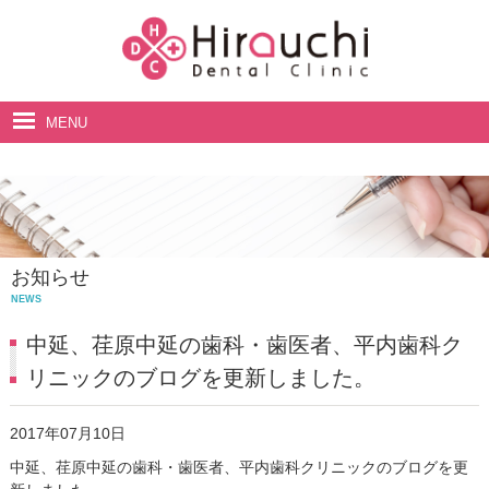
MENU
ホーム
院長・スタッフ紹介
診療案内
お知らせ
料金表
NEWS
アクセス・診療時間
中延、荏原中延の歯科・歯医者、平内歯科ク
リニックのブログを更新しました。
2017年07月10日
中延、荏原中延の歯科・歯医者、平内歯科クリニックのブログを更