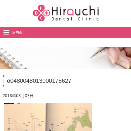
MENU
ホーム
院長・スタッフ紹介
診療案内
料金表
o0480048013000175627
アクセス・診療時間
2016年08月07日