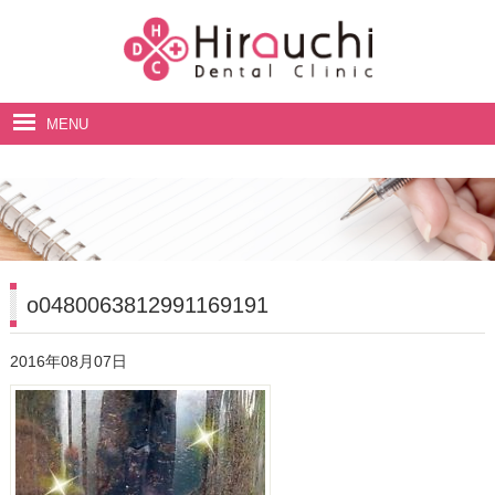
MENU
ホーム
院長・スタッフ紹介
診療案内
料金表
o0480063812991169191
アクセス・診療時間
2016年08月07日