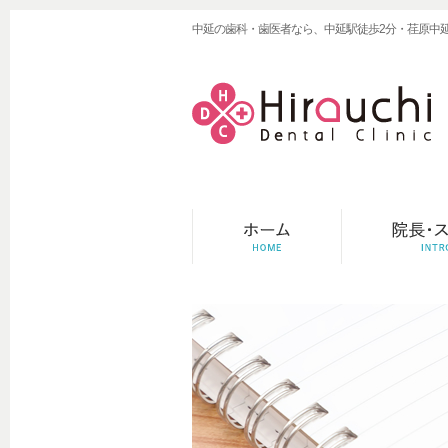
中延の歯科・歯医者なら、中延駅徒歩2分・荏原中