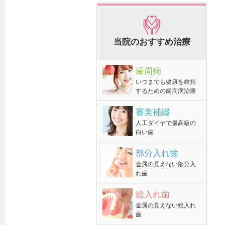
当院のおすすめ治療
歯周病
いつまでも健康を維持
するための歯周病治療
審美補綴
人工ダイヤで最高級の
白い歯
部分入れ歯
金属の見えない部分入
れ歯
総入れ歯
金属の見えない総入れ
歯