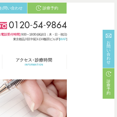
お問い合わせ
診療予約
0120-54-9864
お電話受付時間]
9:00～18:00 (休診日：木・日・祝日)
東京都品川区中延3-13-9飯田ビル1F [
MAP
]
お
問
い
合
わ
せ
診
療
予
約