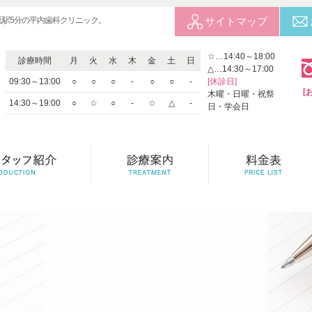
延駅5分の平内歯科クリニック。
サイトマップ
☆…14:40～18:00
診療時間
月
火
水
木
金
土
日
△…14:30～17:00
09:30～13:00
○
○
○
-
○
○
-
[休診日]
[
木曜・日曜・祝祭
14:30～19:00
○
☆
○
-
☆
△
-
日・学会日