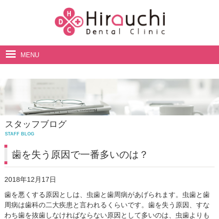
MENU
ホーム
院長・スタッフ紹介
診療案内
スタッフブログ
料金表
STAFF BLOG
アクセス・診療時間
歯を失う原因で一番多いのは？
2018年12月17日
歯を悪くする原因としは、虫歯と歯周病があげられます。虫歯と歯
周病は歯科の二大疾患と言われるくらいです。歯を失う原因、すな
わち歯を抜歯しなければならない原因として多いのは、虫歯よりも