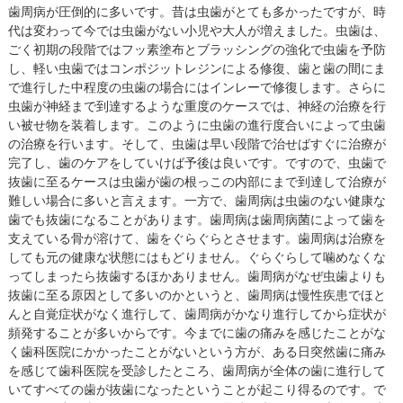
歯周病が圧倒的に多いです。昔は虫歯がとても多かったですが、時
代は変わって今では虫歯がない小児や大人が増えました。虫歯は、
ごく初期の段階ではフッ素塗布とブラッシングの強化で虫歯を予防
し、軽い虫歯ではコンポジットレジンによる修復、歯と歯の間にま
で進行した中程度の虫歯の場合にはインレーで修復します。さらに
虫歯が神経まで到達するような重度のケースでは、神経の治療を行
い被せ物を装着します。このように虫歯の進行度合いによって虫歯
の治療を行います。そして、虫歯は早い段階で治せばすぐに治療が
完了し、歯のケアをしていけば予後は良いです。ですので、虫歯で
抜歯に至るケースは虫歯が歯の根っこの内部にまで到達して治療が
難しい場合に多いと言えます。一方で、歯周病は虫歯のない健康な
歯でも抜歯になることがあります。歯周病は歯周病菌によって歯を
支えている骨が溶けて、歯をぐらぐらとさせます。歯周病は治療を
しても元の健康な状態にはもどりません。ぐらぐらして噛めなくな
ってしまったら抜歯するほかありません。歯周病がなぜ虫歯よりも
抜歯に至る原因として多いのかというと、歯周病は慢性疾患でほと
んと自覚症状がなく進行して、歯周病がかなり進行してから症状が
頻発することが多いからです。今までに歯の痛みを感じたことがな
く歯科医院にかかったことがないという方が、ある日突然歯に痛み
を感じて歯科医院を受診したところ、歯周病が全体の歯に進行して
いてすべての歯が抜歯になったということが起こり得るのです。で