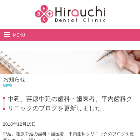
MENU
ホーム
院長・スタッフ紹介
診療案内
お知らせ
料金表
NEWS
アクセス・診療時間
中延、荏原中延の歯科・歯医者、平内歯科ク
リニックのブログを更新しました。
2018年12月19日
中延、荏原中延の歯科・歯医者、平内歯科クリニックのブログを更