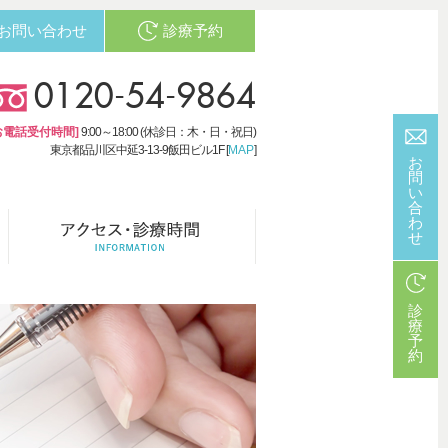
お問い合わせ
診療予約
0120-54-9864
お電話受付時間]
9:00～18:00 (休診日：木・日・祝日)
東京都品川区中延3-13-9飯田ビル1F [
MAP
]
お
問
い
合
わ
せ
診
療
予
約