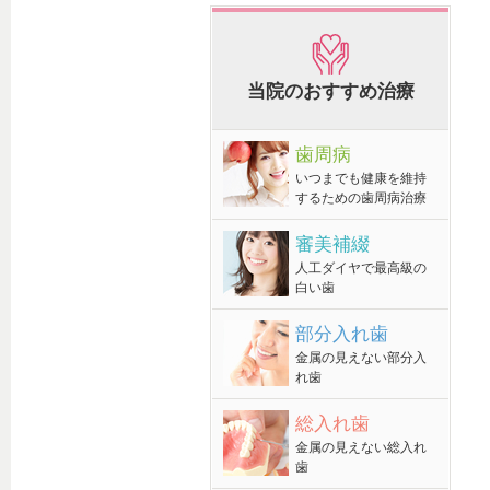
当院のおすすめ治療
歯周病
いつまでも健康を維持
するための歯周病治療
審美補綴
人工ダイヤで最高級の
白い歯
部分入れ歯
金属の見えない部分入
れ歯
総入れ歯
金属の見えない総入れ
歯