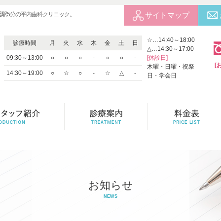
延駅5分の平内歯科クリニック。
サイトマップ
☆…14:40～18:00
診療時間
月
火
水
木
金
土
日
△…14:30～17:00
09:30～13:00
○
○
○
-
○
○
-
[休診日]
[
木曜・日曜・祝祭
14:30～19:00
○
☆
○
-
☆
△
-
日・学会日
お知らせ
NEWS