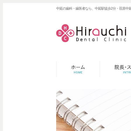
中延の歯科・歯医者なら、中延駅徒歩2分・荏原中