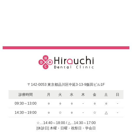
〒142-0053 東京都品川区中延3-13-9飯田ビル1F
診療時間
月
火
水
木
金
土
日
09:30～13:00
○
○
○
-
○
○
-
14:30～19:00
○
☆
○
-
☆
△
-
☆…14:40～18:00 / △…14:30～17:00
[休診日] 木曜・日曜・祝祭日・学会日