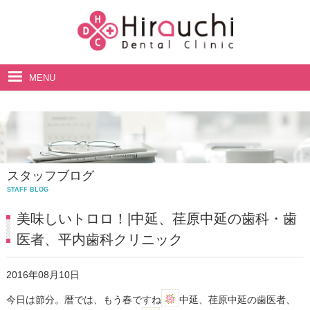
MENU
ホーム
院長・スタッフ紹介
診療案内
スタッフブログ
料金表
STAFF BLOG
アクセス・診療時間
美味しいトロロ！|中延、荏原中延の歯科・歯
医者、平内歯科クリニック
2016年08月10日
今日は節分。暦では、もう春ですね
中延、荏原中延の歯医者、