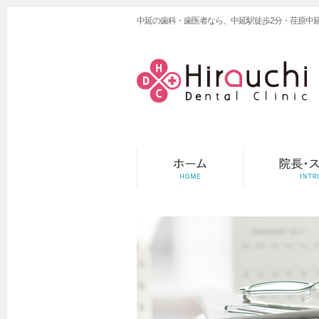
中延の歯科・歯医者なら、中延駅徒歩2分・荏原中