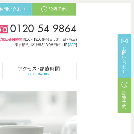
お問い合わせ
診療予約
0120-54-9864
お電話受付時間]
9:00～18:00 (休診日：木・日・祝日)
東京都品川区中延3-13-9飯田ビル1F [
MAP
]
お
問
い
合
わ
せ
診
療
予
約