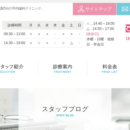
延駅5分の平内歯科クリニック。
サイトマップ
☆…14:40～18:00
診療時間
月
火
水
木
金
土
日
△…14:30～17:00
09:30～13:00
○
○
○
-
○
○
-
[休診日]
[
木曜・日曜・祝祭
14:30～19:00
○
☆
○
-
☆
△
-
日・学会日
スタッフブログ
STAFF BLOG