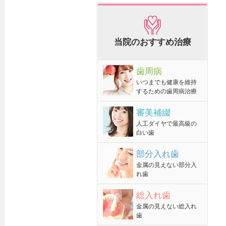
当院のおすすめ治療
歯周病
いつまでも健康を維持
するための歯周病治療
審美補綴
人工ダイヤで最高級の
白い歯
部分入れ歯
金属の見えない部分入
れ歯
総入れ歯
金属の見えない総入れ
歯