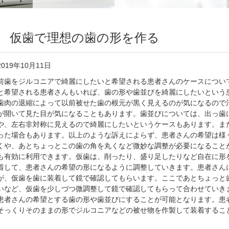
仮歯で理想の歯の形を作る
2019年10月11日
前歯をジルコニアで綺麗にしたいと希望される患者さんのケースについ
と希望される患者さんもいれば、歯の形や歯並びを綺麗にしたいという
歯肉の退縮によって以前被せた歯の根元が黒く見えるのが気になるので
が開いて見た目が気になることもあります。歯並びについては、出っ歯
や、左右非対称に見えるので綺麗にしたいというケースもあります。ま
った場合もあります。以上のような訴えによらず、患者さんの希望は様
くや、あとちょっとこの歯の角を丸くなど微妙な調整が必要になること
も有効に利用できます。仮歯は、削ったり、盛り足したりなど自在に形
着して、患者さんの希望の形になるように調整していきます。患者さん
が、仮歯を歯に装着して鏡で確認してもらいます。ここであとちょっと
いなど、仮歯を少しづつ微調整して鏡で確認してもらって合わせていき
患者さんの希望とする歯の形や歯並びにすることが可能となります。患
そっくりそのままの形でジルコニアなどの被せ物を作製して装着するこ