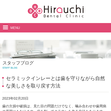
MENU
ホーム
院長・スタッフ紹介
診療案内
スタッフブログ
料金表
STAFF BLOG
アクセス・診療時間
セラミックインレーとは歯を守りながら自然
な美しさを取り戻す方法
2023年02月20日
歯の欠損や破損は、見た目の問題だけでなく、噛み合わせや歯周病