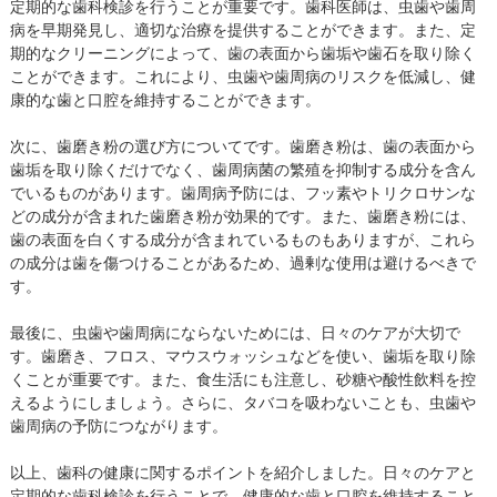
定期的な歯科検診を行うことが重要です。歯科医師は、虫歯や歯周
病を早期発見し、適切な治療を提供することができます。また、定
期的なクリーニングによって、歯の表面から歯垢や歯石を取り除く
ことができます。これにより、虫歯や歯周病のリスクを低減し、健
康的な歯と口腔を維持することができます。
次に、歯磨き粉の選び方についてです。歯磨き粉は、歯の表面から
歯垢を取り除くだけでなく、歯周病菌の繁殖を抑制する成分を含ん
でいるものがあります。歯周病予防には、フッ素やトリクロサンな
どの成分が含まれた歯磨き粉が効果的です。また、歯磨き粉には、
歯の表面を白くする成分が含まれているものもありますが、これら
の成分は歯を傷つけることがあるため、過剰な使用は避けるべきで
す。
最後に、虫歯や歯周病にならないためには、日々のケアが大切で
す。歯磨き、フロス、マウスウォッシュなどを使い、歯垢を取り除
くことが重要です。また、食生活にも注意し、砂糖や酸性飲料を控
えるようにしましょう。さらに、タバコを吸わないことも、虫歯や
歯周病の予防につながります。
以上、歯科の健康に関するポイントを紹介しました。日々のケアと
定期的な歯科検診を行うことで、健康的な歯と口腔を維持すること