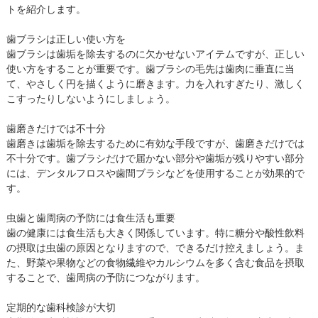
トを紹介します。
歯ブラシは正しい使い方を
歯ブラシは歯垢を除去するのに欠かせないアイテムですが、正しい
使い方をすることが重要です。歯ブラシの毛先は歯肉に垂直に当
て、やさしく円を描くように磨きます。力を入れすぎたり、激しく
こすったりしないようにしましょう。
歯磨きだけでは不十分
歯磨きは歯垢を除去するために有効な手段ですが、歯磨きだけでは
不十分です。歯ブラシだけで届かない部分や歯垢が残りやすい部分
には、デンタルフロスや歯間ブラシなどを使用することが効果的で
す。
虫歯と歯周病の予防には食生活も重要
歯の健康には食生活も大きく関係しています。特に糖分や酸性飲料
の摂取は虫歯の原因となりますので、できるだけ控えましょう。ま
た、野菜や果物などの食物繊維やカルシウムを多く含む食品を摂取
することで、歯周病の予防につながります。
定期的な歯科検診が大切