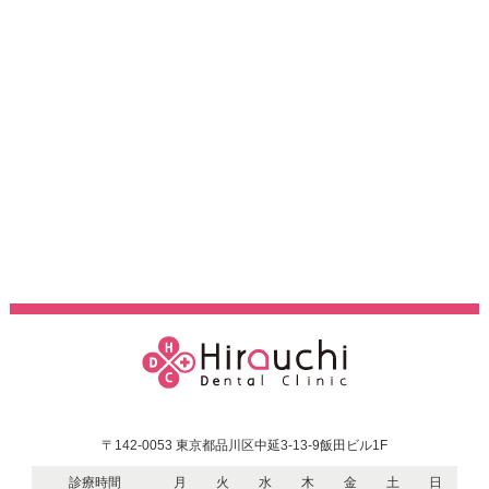
〒142-0053 東京都品川区中延3-13-9飯田ビル1F
診療時間
月
火
水
木
金
土
日