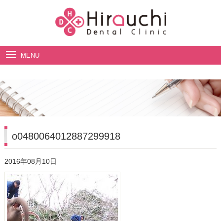
MENU
ホーム
院長・スタッフ紹介
診療案内
料金表
o0480064012887299918
アクセス・診療時間
2016年08月10日