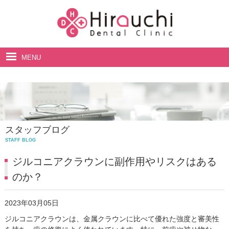
MENU
ホーム
院長・スタッフ紹介
診療案内
スタッフブログ
料金表
STAFF BLOG
アクセス・診療時間
ジルコニアクラウンに副作用やリスクはある
のか？
2023年03月05日
ジルコニアクラウンは、金属クラウンに比べて優れた強度と審美性