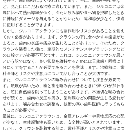
を持ち、歯の修復によく使われています。特に、前歯や被せ物な
ど、見た目にこだわる治療に適しています。また、ジルコニアは金
属に比べて熱伝導率が低く、冷たい飲み物や食べ物を摂取したとき
に神経にダメージを与えることがないため、違和感が少なく、快適
に使用することができます。
しかし、ジルコニアクラウンにも副作用やリスクがあることを覚え
ておく必要があります。まず、クラウンの下に食べかすや歯垢がた
まると、歯肉の炎症や痛みが生じることがあります。そのため、ク
ラウンを装着した後は、定期的なメンテナンスやブラッシングなど
の口腔ケアが必要不可欠です。これは、ジルコニアクラウンが悪い
という訳ではなく、良い状態を維持するためには天然歯と同様に十
分にケアをすることが必要であることを意味します。治療前に、歯
科医師とリスクや注意点について話し合うことが大切です。
また、ジルコニアクラウンの噛み合わせについても注意が必要で
す。硬度が高いため、歯と歯を噛み合わせるときに強い力が加わる
と、逆に自然歯を削ってしまうことがあります。不適切な噛み合わ
せが続くと、歯肉の炎症や痛み、歯周病などの問題が生じる恐れが
あります。噛み合わせの調整も、技術の高い歯科医師に行ってもら
うことが必要です。
最後に、ジルコニアクラウンは、金属アレルギーや異物反応の心配
が少なく、生体親和性も高いため、安全性が高いとされています。
しかし、クラウンを装着する前に、歯科医師とリスクや注意点につ