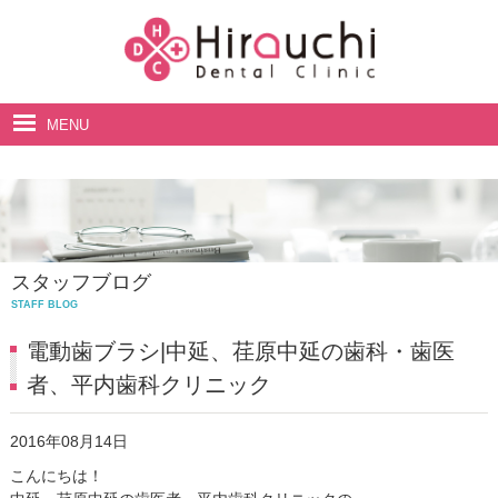
MENU
ホーム
院長・スタッフ紹介
診療案内
スタッフブログ
料金表
STAFF BLOG
アクセス・診療時間
電動歯ブラシ|中延、荏原中延の歯科・歯医
者、平内歯科クリニック
2016年08月14日
こんにちは！