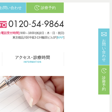
お問い合わせ
診療予約
0120-54-9864
お電話受付時間]
9:00～18:00 (休診日：木・日・祝日)
東京都品川区中延3-13-9飯田ビル1F [
MAP
]
お
問
い
合
わ
せ
診
療
予
約