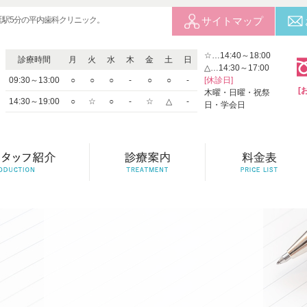
延駅5分の平内歯科クリニック。
サイトマップ
☆…14:40～18:00
診療時間
月
火
水
木
金
土
日
△…14:30～17:00
09:30～13:00
○
○
○
-
○
○
-
[休診日]
[
木曜・日曜・祝祭
14:30～19:00
○
☆
○
-
☆
△
-
日・学会日