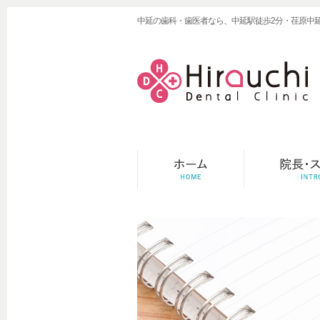
中延の歯科・歯医者なら、中延駅徒歩2分・荏原中