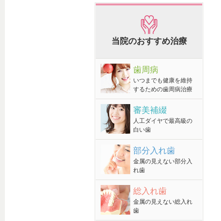
当院のおすすめ治療
歯周病
いつまでも健康を維持
するための歯周病治療
審美補綴
人工ダイヤで最高級の
白い歯
部分入れ歯
金属の見えない部分入
れ歯
総入れ歯
金属の見えない総入れ
歯