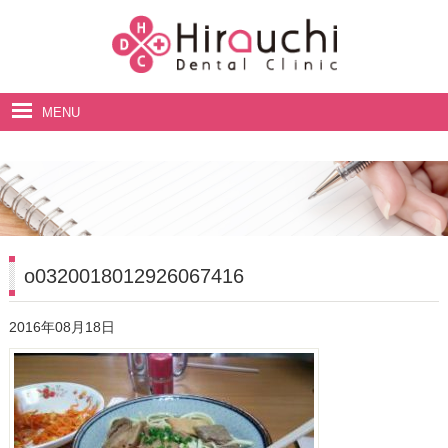
MENU
ホーム
院長・スタッフ紹介
診療案内
料金表
o0320018012926067416
アクセス・診療時間
2016年08月18日