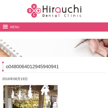
MENU
ホーム
院長・スタッフ紹介
診療案内
料金表
o0480064012945940941
アクセス・診療時間
2016年08月19日