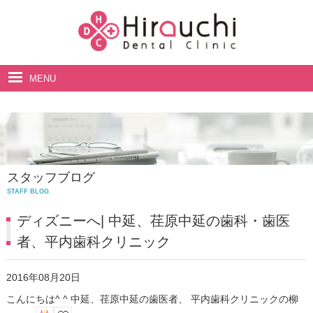
MENU
ホーム
院長・スタッフ紹介
診療案内
スタッフブログ
料金表
STAFF BLOG
アクセス・診療時間
ディズニーへ| 中延、荏原中延の歯科・歯医
者、平内歯科クリニック
2016年08月20日
こんにちは^ ^ 中延、荏原中延の歯医者、 平内歯科クリニックの柳