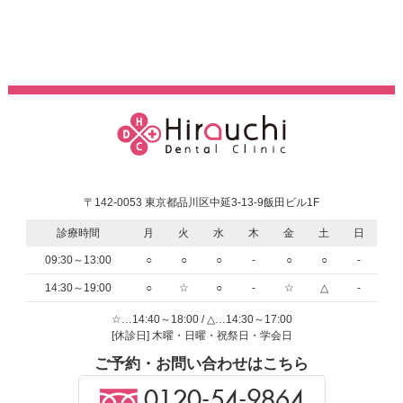
〒142-0053 東京都品川区中延3-13-9飯田ビル1F
診療時間
月
火
水
木
金
土
日
09:30～13:00
○
○
○
-
○
○
-
14:30～19:00
○
☆
○
-
☆
△
-
☆…14:40～18:00 / △…14:30～17:00
[休診日] 木曜・日曜・祝祭日・学会日
ご予約・お問い合わせはこちら
0120-54-9864