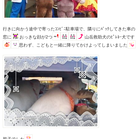
行きに向かう途中で寄ったｺﾝﾋﾞﾆ駐車場で、隣りにﾊﾞｯｸしてきた車の
窓に
おっきな顔が2つ
山岳救助犬のﾋﾟﾚﾈｰ犬です
思わず、こどもと一緒に降りてかけよってしまいました