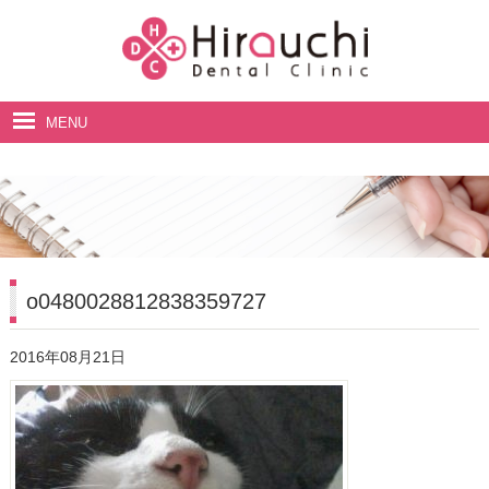
MENU
ホーム
院長・スタッフ紹介
診療案内
料金表
o0480028812838359727
アクセス・診療時間
2016年08月21日