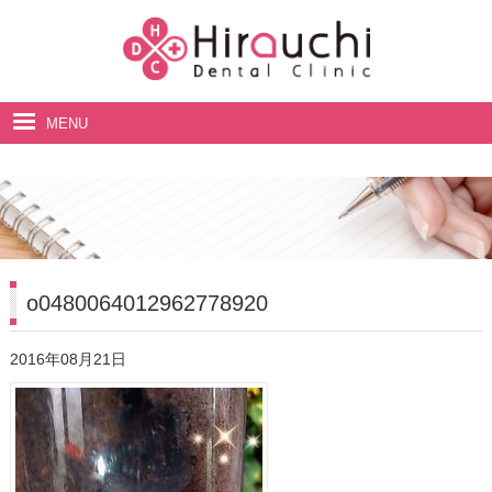
MENU
ホーム
院長・スタッフ紹介
診療案内
料金表
o0480064012962778920
アクセス・診療時間
2016年08月21日