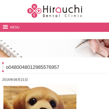
MENU
ホーム
院長・スタッフ紹介
診療案内
料金表
o0480048012985576957
アクセス・診療時間
2016年08月21日