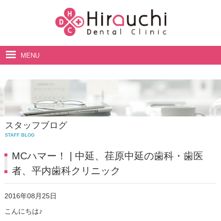
MENU
ホーム
院長・スタッフ紹介
診療案内
スタッフブログ
料金表
STAFF BLOG
アクセス・診療時間
MCハマー！ | 中延、荏原中延の歯科・歯医
者、平内歯科クリニック
2016年08月25日
こんにちは♪