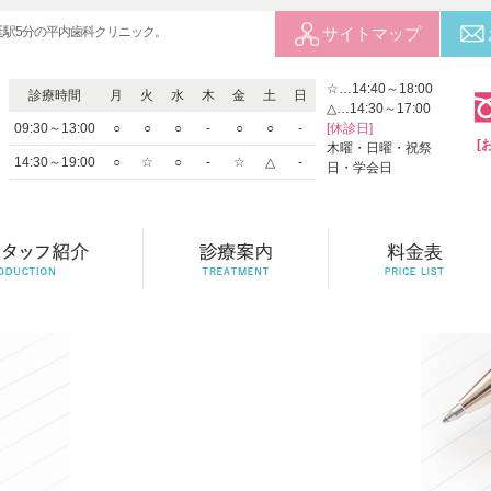
延駅5分の平内歯科クリニック。
サイトマップ
☆…14:40～18:00
診療時間
月
火
水
木
金
土
日
△…14:30～17:00
09:30～13:00
○
○
○
-
○
○
-
[休診日]
[
木曜・日曜・祝祭
14:30～19:00
○
☆
○
-
☆
△
-
日・学会日