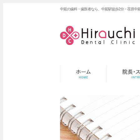
中延の歯科・歯医者なら、中延駅徒歩2分・荏原中