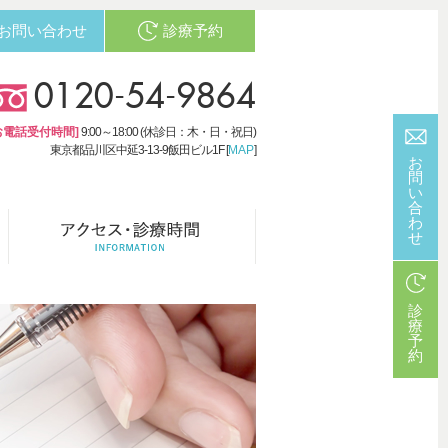
お問い合わせ
診療予約
0120-54-9864
お電話受付時間]
9:00～18:00 (休診日：木・日・祝日)
東京都品川区中延3-13-9飯田ビル1F [
MAP
]
お
問
い
合
わ
せ
診
療
予
約