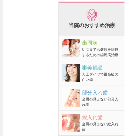
当院のおすすめ治療
歯周病
いつまでも健康を維持
するための歯周病治療
審美補綴
人工ダイヤで最高級の
白い歯
部分入れ歯
金属の見えない部分入
れ歯
総入れ歯
金属の見えない総入れ
歯