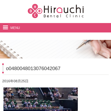
MENU
ホーム
院長・スタッフ紹介
診療案内
料金表
o0480048013076042067
アクセス・診療時間
2016年08月25日