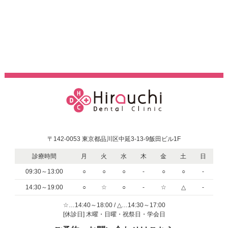
〒142-0053 東京都品川区中延3-13-9飯田ビル1F
診療時間
月
火
水
木
金
土
日
09:30～13:00
○
○
○
-
○
○
-
14:30～19:00
○
☆
○
-
☆
△
-
☆…14:40～18:00 / △…14:30～17:00
[休診日] 木曜・日曜・祝祭日・学会日