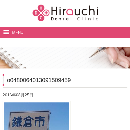
MENU
ホーム
院長・スタッフ紹介
診療案内
料金表
o0480064013091509459
アクセス・診療時間
2016年08月25日