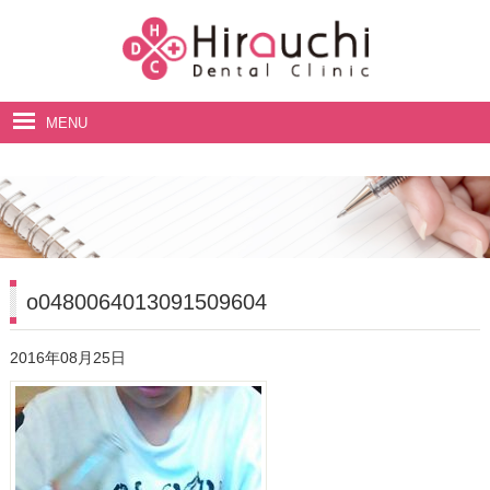
MENU
ホーム
院長・スタッフ紹介
診療案内
料金表
o0480064013091509604
アクセス・診療時間
2016年08月25日