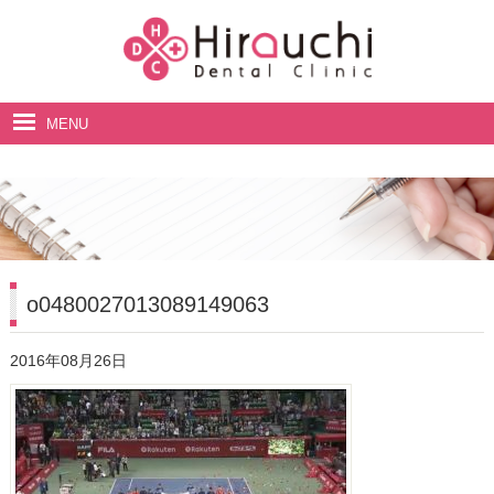
MENU
ホーム
院長・スタッフ紹介
診療案内
料金表
o0480027013089149063
アクセス・診療時間
2016年08月26日