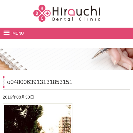
MENU
ホーム
院長・スタッフ紹介
診療案内
料金表
o0480063913131853151
アクセス・診療時間
2016年08月30日