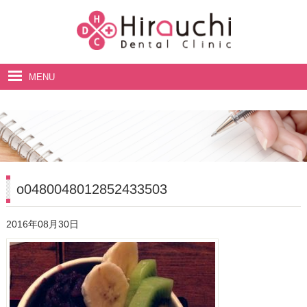
MENU
ホーム
院長・スタッフ紹介
診療案内
料金表
o0480048012852433503
アクセス・診療時間
2016年08月30日