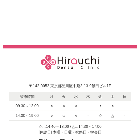
〒142-0053 東京都品川区中延3-13-9飯田ビル1F
診療時間
月
火
水
木
金
土
日
09:30～13:00
○
○
○
-
○
○
-
14:30～19:00
○
☆
○
-
☆
△
-
☆…14:40～18:00 / △…14:30～17:00
[休診日] 木曜・日曜・祝祭日・学会日