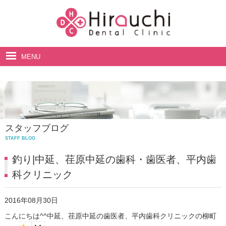
MENU
ホーム
院長・スタッフ紹介
診療案内
スタッフブログ
料金表
STAFF BLOG
アクセス・診療時間
釣り|中延、荏原中延の歯科・歯医者、平内歯
科クリニック
2016年08月30日
こんにちは^^中延、荏原中延の歯医者、平内歯科クリニックの柳町