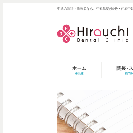
中延の歯科・歯医者なら、中延駅徒歩2分・荏原中