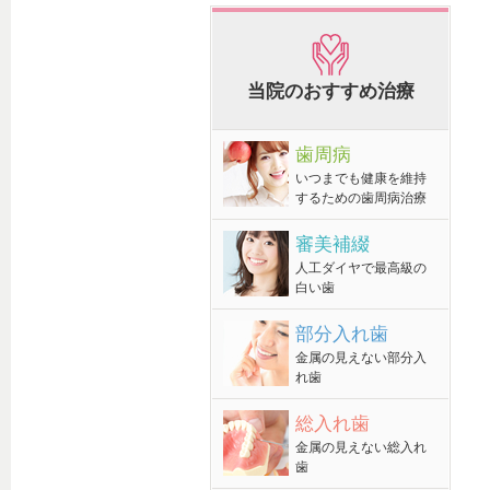
当院のおすすめ治療
歯周病
いつまでも健康を維持
するための歯周病治療
審美補綴
人工ダイヤで最高級の
白い歯
部分入れ歯
金属の見えない部分入
れ歯
総入れ歯
金属の見えない総入れ
歯