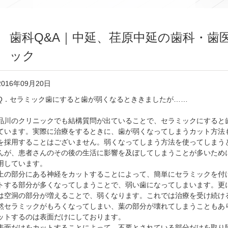
歯科Q&A｜中延、荏原中延の歯科・歯
ック
2016年09月20日
Q．セラミック歯にすると歯が弱くなるとききましたが……
品川のクリニックでも結構質問が出ていることで、セラミックにすると
ています。実際に治療をするときに、歯が弱くなってしまうカット方法
を採用することはございません。弱くなってしまう方法を使ってしまう
んが、患者さんのその後の生活に影響を及ぼしてしまうことが多いため
用しています。
上の部分にある神経をカットすることによって、簡単にセラミックを付
トする部分が多くなってしまうことで、弱い歯になってしまいます。更
は空洞の部分が増えることで、弱くなります。これでは治療を受け続け
然セラミックがもろくなってしまい、葉の部分が壊れてしまうこともあ
ットするのは表面だけにしております。
表面だけをカットすることによって、不要とされている部分だけを取り