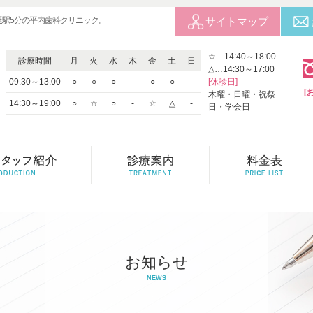
延駅5分の平内歯科クリニック。
サイトマップ
☆…14:40～18:00
診療時間
月
火
水
木
金
土
日
△…14:30～17:00
09:30～13:00
○
○
○
-
○
○
-
[休診日]
[
木曜・日曜・祝祭
14:30～19:00
○
☆
○
-
☆
△
-
日・学会日
お知らせ
NEWS