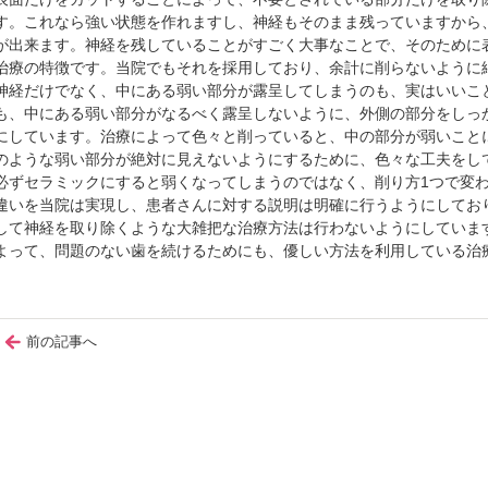
す。これなら強い状態を作れますし、神経もそのまま残っていますから
が出来ます。神経を残していることがすごく大事なことで、そのために
治療の特徴です。当院でもそれを採用しており、余計に削らないように
神経だけでなく、中にある弱い部分が露呈してしまうのも、実はいいこ
も、中にある弱い部分がなるべく露呈しないように、外側の部分をしっ
にしています。治療によって色々と削っていると、中の部分が弱いこと
のような弱い部分が絶対に見えないようにするために、色々な工夫をし
必ずセラミックにすると弱くなってしまうのではなく、削り方1つで変
違いを当院は実現し、患者さんに対する説明は明確に行うようにしてお
して神経を取り除くような大雑把な治療方法は行わないようにしていま
よって、問題のない歯を続けるためにも、優しい方法を利用している治
前の記事へ