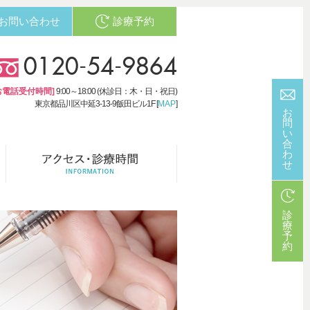
お問い合わせ
診療予約
0120-54-9864
お電話受付時間]
9:00～18:00 (休診日：木・日・祝日)
東京都品川区中延3-13-9飯田ビル1F [
MAP
]
お
問
い
合
わ
せ
診
療
予
約