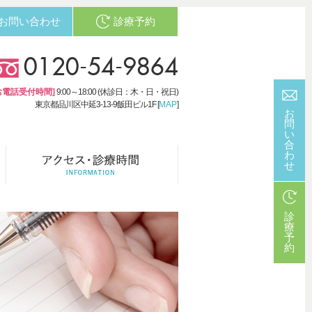
お問い合わせ
診療予約
0120-54-9864
お電話受付時間]
9:00～18:00 (休診日：木・日・祝日)
東京都品川区中延3-13-9飯田ビル1F [
MAP
]
お
問
い
合
わ
せ
診
療
予
約