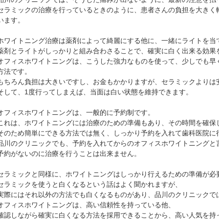
セラミックの治療を行っているときのように、患者さんの負担を大きく
います。
ホワイトニング治療は薬剤によって綺麗にする他に、一緒にライトを当
薬剤とライトがしっかりと組み合わさることで、確実に白く出来る効果
オフィスホワイトニングは、こうした強力なものを使って、少しでも早
方法です。
もちろん負担は大きいですし、お金もかかりますが、セラミックよりは
そして、1度行ってしまえば、当面は白い状態を維持できます。
オフィスホワイトニングは、一般的に予約制です。
これは、ホワイトニングには治療のための準備もあり、その時間を確保
そのため簡単にできる方法では無く、しっかり予約を入れて歯科医院に
品川のクリニックでも、予約を入れてからのオフィスホワイトニングと
予約がないのに治療を行うことは出来ません。
セラミックと同様に、ホワイトニングはしっかり行えるための準備が必
セラミックを使うと白くなるという話はよく聞かれますが、
実際にはそれ以外の方法でも白くなるものがあり、品川のクリニックで
オフィスホワイトニングは、高い信頼性を持っている他、
確認しながら確実に白くなる方法を採用できることから、高い人気を持