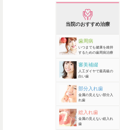
当院のおすすめ治療
歯周病
いつまでも健康を維持
するための歯周病治療
審美補綴
人工ダイヤで最高級の
白い歯
部分入れ歯
金属の見えない部分入
れ歯
総入れ歯
金属の見えない総入れ
歯