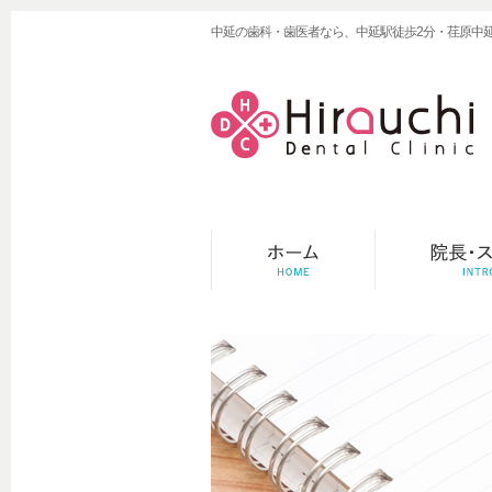
中延の歯科・歯医者なら、中延駅徒歩2分・荏原中