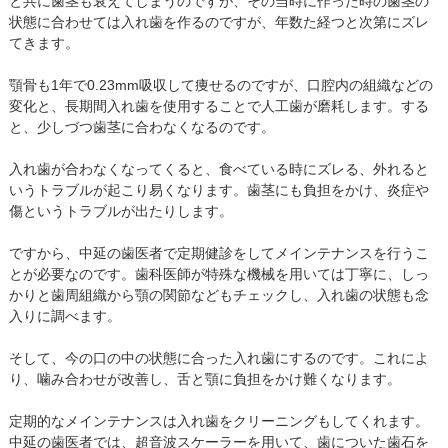
と共に歯茎も衰えてしまうのですが、その当時に作った時の歯茎の
状態に合わせては入れ歯を作るのですが、年数た経つと次第にズレ
てきます。
顎骨も1年で0.23mm吸収して痩せるのですが、口腔内の組織などの
変化と、長期間入れ歯を使用することで人工歯が磨耗します。する
と、少しづつ歯茎に合わなくなるのです。
入れ歯が合わなくなってくると、食べている時にズレる、外れると
いうトラブルが起こり易くなります。歯茎にも負担をかけ、炎症や
傷というトラブルが出たりします。
ですから、中延の歯医者で定期健診をしてメインテナンスを行うこ
とが必要なのです。歯科医師が特殊な機械を用いては丁寧に、しっ
かりと歯周組織から顎の関節などもチェックし、入れ歯の状態も念
入りに調べます。
そして、今の口の中の状態に合った入れ歯にするのです。これによ
り、噛み合わせが改善し、舌と顎に負担をかけ難くなります。
定期的なメインテナンスは入れ歯をクリーニングもしてくれます。
中延の歯医者では、超音波スケーラーを用いて、歯についた歯石を