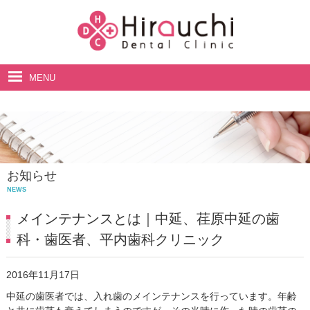
MENU
ホーム
院長・スタッフ紹介
診療案内
お知らせ
料金表
NEWS
アクセス・診療時間
メインテナンスとは｜中延、荏原中延の歯
科・歯医者、平内歯科クリニック
2016年11月17日
中延の歯医者では、入れ歯のメインテナンスを行っています。年齢