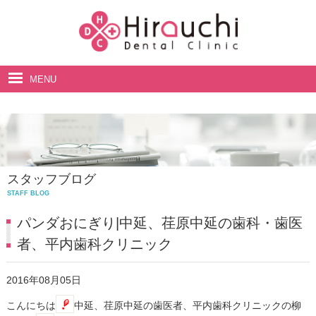
MENU
ホーム
院長・スタッフ紹介
診療案内
スタッフブログ
料金表
STAFF BLOG
アクセス・診療時間
パンダおにぎり|中延、荏原中延の歯科・歯医
者、平内歯科クリニック
2016年08月05日
こんにちは
中延、荏原中延の歯医者、平内歯科クリニックの柳